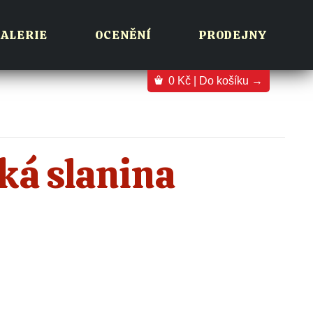
ALERIE
OCENĚNÍ
PRODEJNY
0
Kč
| Do košíku →
ká slanina