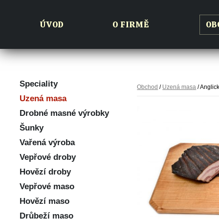
ÚVOD
O FIRMĚ
OB
Speciality
Obchod
/
Uzená masa
/ Anglic
Uzená masa
Drobné masné výrobky
Šunky
Vařená výroba
Vepřové droby
Hovězí droby
Vepřové maso
Hovězí maso
Drůbeží maso