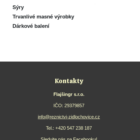
Sýry
Trvanlivé masné výrobky
Dárkové balení
Kontakty
Flajšingr s.r.o.
IČO: 29379857
info@reznictvi-zidlochovice.cz
Tel.:
+420 547 238 187
Sledujte nás na Facebooku!