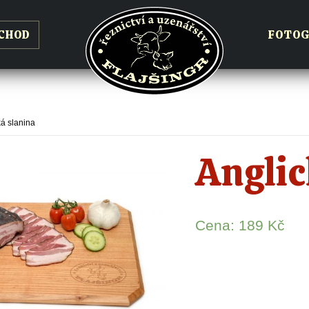
CHOD
FOTOG
ká slanina
Anglic
Cena:
189
Kč