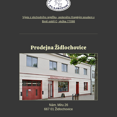
Výpis z obchodního rejstříku, vedeného Krajským soudem v
Brně oddíl C, vložka 77098
Prodejna Židlochovice
Nám. Míru 26
667 01 Židlochovice