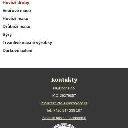
Hovězí droby
Vepřové maso
Hovězí maso
Drůbeží maso
Sýry
Trvanlivé masné výrobky
Dárkové balení
Kontakty
Flajšingr s.r.o.
IČO: 29379857
info@reznictvi-zidlochovice.cz
Tel.:
+420 547 238 187
Sledujte nás na Facebooku!