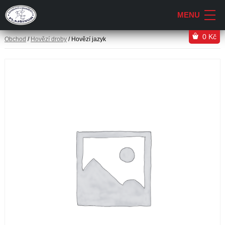
0
Kč
Obchod
/
Hovězí droby
/ Hovězí jazyk