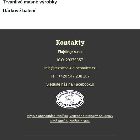
Trvanlivé masné výrobky
Dárkové balení
Kontakty
Flajšingr s.r.o.
IČO: 29379857
info@reznictvi-zidlochovice.cz
Tel.:
+420 547 238 187
Sledujte nás na Facebooku!
Výpis z obchodního rejstříku, vedeného Krajským soudem v
Brně oddíl C, vložka 77098