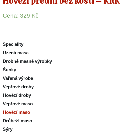
Hovězí přední bez kosti – KRK
Cena:
329
Kč
Speciality
Uzená masa
Drobné masné výrobky
Šunky
Vařená výroba
Vepřové droby
Hovězí droby
Vepřové maso
Hovězí maso
Drůbeží maso
Sýry