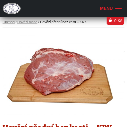
0
Kč
Obchod
/
Hovězí maso
/ Hovězí přední bez kosti – KRK