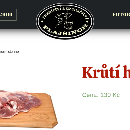
CHOD
FOTOG
 horní stehno
Krůtí 
Cena:
130
Kč