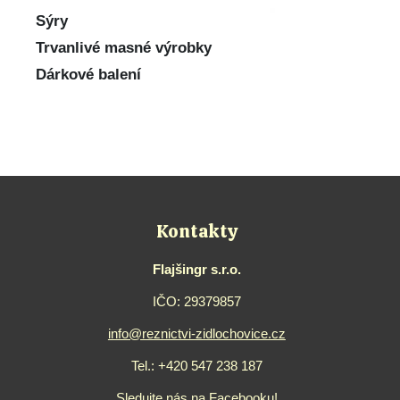
Sýry
Trvanlivé masné výrobky
Dárkové balení
Kontakty
Flajšingr s.r.o.
IČO: 29379857
info@reznictvi-zidlochovice.cz
Tel.:
+420 547 238 187
Sledujte nás na Facebooku!