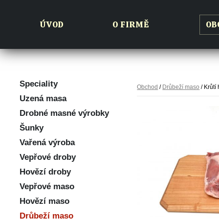
ÚVOD
O FIRMĚ
OB
Speciality
Obchod
/
Drůbeží maso
/ Krůtí
Uzená masa
Drobné masné výrobky
Šunky
Vařená výroba
Vepřové droby
Hovězí droby
Vepřové maso
Hovězí maso
Drůbeží maso