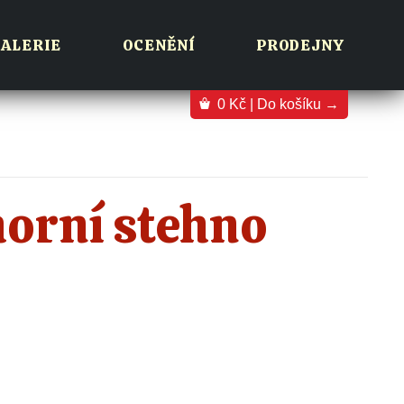
ALERIE
OCENĚNÍ
PRODEJNY
0
Kč
| Do košíku →
horní stehno