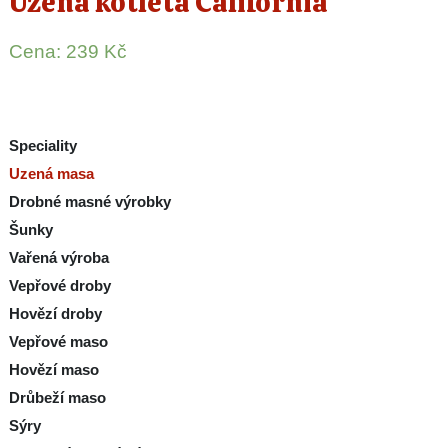
Uzená kotleta California
Cena:
239
Kč
Speciality
Uzená masa
Drobné masné výrobky
Šunky
Vařená výroba
Vepřové droby
Hovězí droby
Vepřové maso
Hovězí maso
Drůbeží maso
Sýry