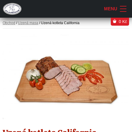
0
Kč
Obchod
/
Uzená masa
/ Uzená kotleta California