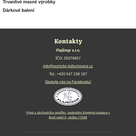
Trvanlivé masné výrobky
Dárkové balení
Kontakty
Flajšingr s.r.o.
IČO: 29379857
info@reznictvi-zidlochovice.cz
Tel.:
+420 547 238 187
Sledujte nás na Facebooku!
Výpis z obchodního rejstříku, vedeného Krajským soudem v
Brně oddíl C, vložka 77098