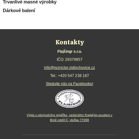
Trvanlivé masné výrobky
Dárkové balení
Kontakty
Flajšingr s.r.o.
IČO: 29379857
info@reznictvi-zidlochovice.cz
Tel.:
+420 547 238 187
Sledujte nás na Facebooku!
Výpis z obchodního rejstříku, vedeného Krajským soudem v
Brně oddíl C, vložka 77098