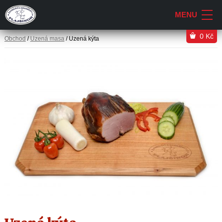
0
Kč
Obchod
/
Uzená masa
/ Uzená kýta