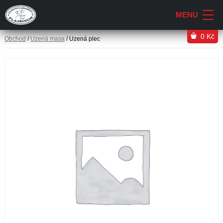
0
Kč
Obchod
/
Uzená masa
/ Uzená plec