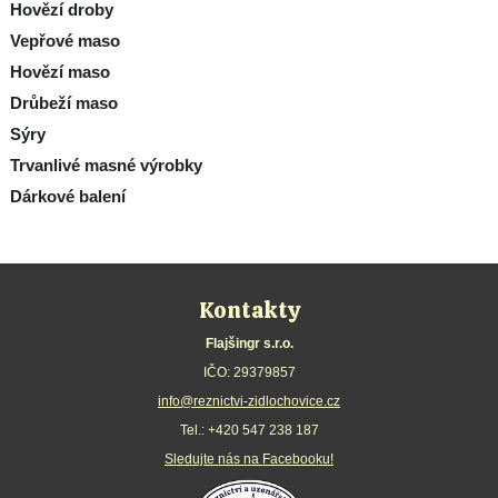
Hovězí droby
Vepřové maso
Hovězí maso
Drůbeží maso
Sýry
Trvanlivé masné výrobky
Dárkové balení
Kontakty
Flajšingr s.r.o.
IČO: 29379857
info@reznictvi-zidlochovice.cz
Tel.:
+420 547 238 187
Sledujte nás na Facebooku!