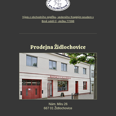
Výpis z obchodního rejstříku, vedeného Krajským soudem v
Brně oddíl C, vložka 77098
Prodejna Židlochovice
Nám. Míru 26
667 01 Židlochovice