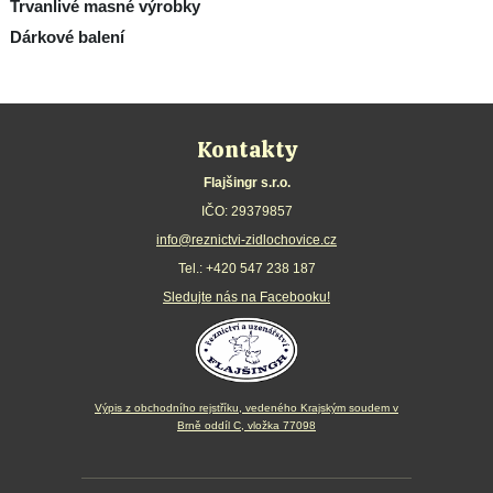
Trvanlivé masné výrobky
Dárkové balení
Kontakty
Flajšingr s.r.o.
IČO: 29379857
info@reznictvi-zidlochovice.cz
Tel.:
+420 547 238 187
Sledujte nás na Facebooku!
Výpis z obchodního rejstříku, vedeného Krajským soudem v
Brně oddíl C, vložka 77098