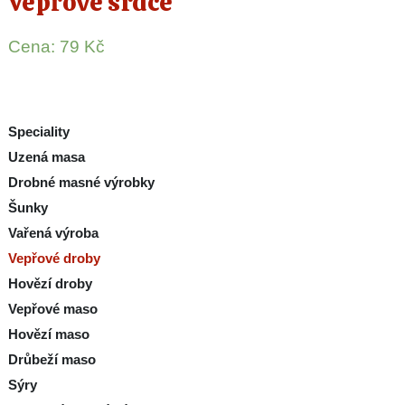
Vepřové srdce
Cena:
79
Kč
Speciality
Uzená masa
Drobné masné výrobky
Šunky
Vařená výroba
Vepřové droby
Hovězí droby
Vepřové maso
Hovězí maso
Drůbeží maso
Sýry