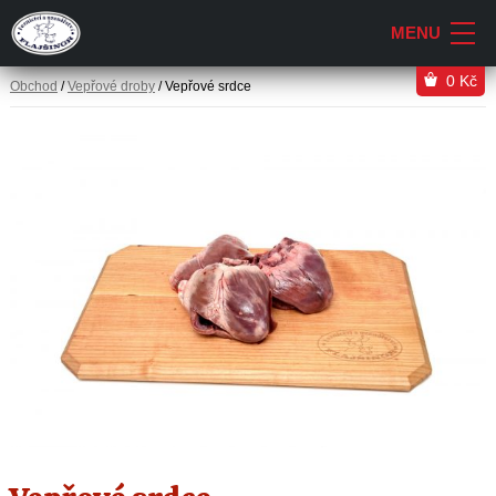
0
Kč
Obchod
/
Vepřové droby
/ Vepřové srdce